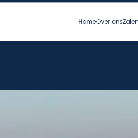
Home
Over ons
Zale