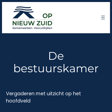
Ga
naar
de
inhoud
De
bestuurskamer
Vergaderen met uitzicht op het
hoofdveld